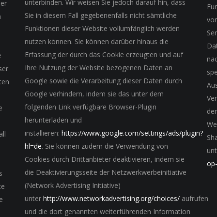
unterbinden. Wir weisen Sie jedoch darauf hin, dass
er
Fun
Sie in diesem Fall gegebenenfalls nicht sämtliche
m
vo
Funktionen dieser Website vollumfänglich werden
Ser
nutzen können. Sie können darüber hinaus die
Da
Erfassung der durch das Cookie erzeugten und auf
e
nac
Ihre Nutzung der Website bezogenen Daten an
ser
spe
Google sowie die Verarbeitung dieser Daten durch
ten
Au
Google verhindern, indem sie das unter dem
Ve
folgenden Link verfügbare Browser-Plugin
e
dem
herunterladen und
We
installieren:
https://www.google.com/settings/ads/plugin?
ll
Sha
hl=de
. Sie können zudem die Verwendung von
unt
Cookies durch Drittanbieter deaktivieren, indem sie
e
op
die Deaktivierungsseite der Netzwerkwerbeinitiative
s
(Network Advertising Initiative)
te
unter
http://www.networkadvertising.org/choices/
aufrufen
e
und die dort genannten weiterführenden Information