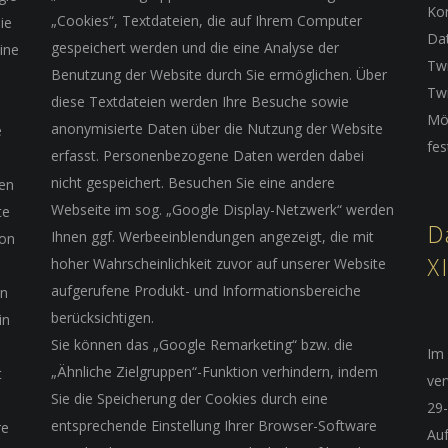
Kon
„Cookies“, Textdateien, die auf Ihrem Computer
ie
Da
gespeichert werden und die eine Analyse der
ine
Twi
Benutzung der Website durch Sie ermöglichen. Über
Twi
diese Textdateien werden Ihre Besuche sowie
Mög
anonymisierte Daten über die Nutzung der Website
e
fes
erfasst. Personenbezogene Daten werden dabei
nicht gespeichert. Besuchen Sie eine andere
ben
Webseite im sog. „Google Display-Netzwerk“ werden
te
D
Ihnen ggf. Werbeeinblendungen angezeigt, die mit
von
X
hoher Wahrscheinlichkeit zuvor auf unserer Website
aufgerufene Produkt- und Informationsbereiche
en
berücksichtigen.
in
Sie können das „Google Remarketing“ bzw. die
Im
„Ähnliche Zielgruppen“-Funktion verhindern, indem
t
ve
Sie die Speicherung der Cookies durch eine
29
entsprechende Einstellung Ihrer Browser-Software
re
Auf