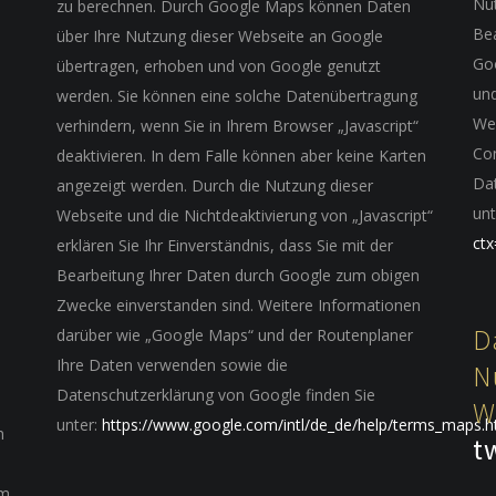
Nut
zu berechnen. Durch Google Maps können Daten
Be
über Ihre Nutzung dieser Webseite an Google
Goo
übertragen, erhoben und von Google genutzt
un
werden. Sie können eine solche Datenübertragung
We
verhindern, wenn Sie in Ihrem Browser „Javascript“
Co
deaktivieren. In dem Falle können aber keine Karten
Dat
angezeigt werden. Durch die Nutzung dieser
unt
Webseite und die Nichtdeaktivierung von „Javascript“
ctx
erklären Sie Ihr Einverständnis, dass Sie mit der
Bearbeitung Ihrer Daten durch Google zum obigen
Zwecke einverstanden sind. Weitere Informationen
D
darüber wie „Google Maps“ und der Routenplaner
Ihre Daten verwenden sowie die
N
Datenschutzerklärung von Google finden Sie
W
unter:
https://www.google.com/intl/de_de/help/terms_maps.h
n
t
em