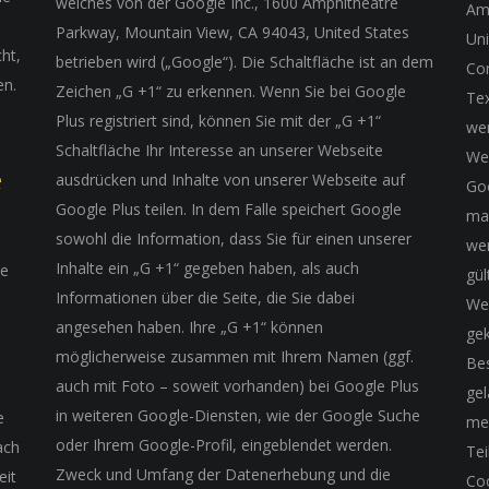
welches von der Google Inc., 1600 Amphitheatre
Am
,
Parkway, Mountain View, CA 94043, United States
Uni
cht,
betrieben wird („Google“). Die Schaltfläche ist an dem
Con
en.
Zeichen „G +1“ zu erkennen. Wenn Sie bei Google
Tex
Plus registriert sind, können Sie mit der „G +1“
wer
Schaltfläche Ihr Interesse an unserer Webseite
Web
e
ausdrücken und Inhalte von unserer Webseite auf
Goo
Google Plus teilen. In dem Falle speichert Google
ma
sowohl die Information, dass Sie für einen unserer
wer
Inhalte ein „G +1“ gegeben haben, als auch
se
gül
Informationen über die Seite, die Sie dabei
Web
angesehen haben. Ihre „G +1“ können
gek
möglicherweise zusammen mit Ihrem Namen (ggf.
Bes
auch mit Foto – soweit vorhanden) bei Google Plus
gel
in weiteren Google-Diensten, wie der Google Suche
e
me
oder Ihrem Google-Profil, eingeblendet werden.
ach
Te
Zweck und Umfang der Datenerhebung und die
eit
Co