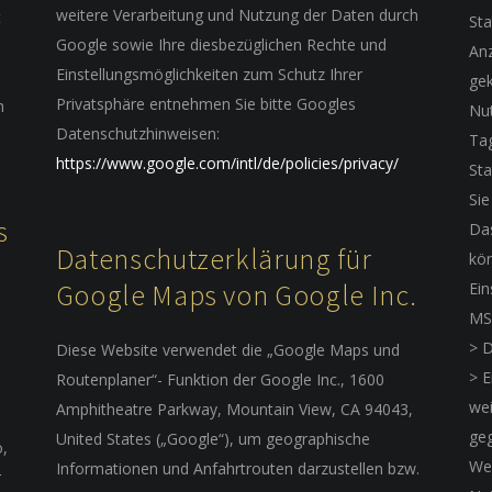
weitere Verarbeitung und Nutzung der Daten durch
t
Sta
Google sowie Ihre diesbezüglichen Rechte und
Anz
Einstellungsmöglichkeiten zum Schutz Ihrer
gek
Privatsphäre entnehmen Sie bitte Googles
n
Nut
Datenschutzhinweisen:
Tag
https://www.google.com/intl/de/policies/privacy/
Sta
Sie
s
Das
Datenschutzerklärung für
kön
Google Maps von Google Inc.
Ein
MS 
> D
Diese Website verwendet die „Google Maps und
> E
Routenplaner“- Funktion der Google Inc., 1600
wei
Amphitheatre Parkway, Mountain View, CA 94043,
geg
United States („Google“), um geographische
o,
Web
Informationen und Anfahrtrouten darzustellen bzw.
r