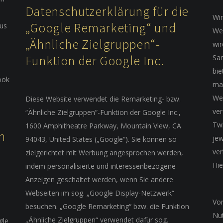
Datenschutzerklärung für die
Wi
„Google Remarketing“ und
aus
We
„Ähnliche Zielgruppen“-
wir
Funktion der Google Inc.
San
bie
ook
ma
Web
Diese Website verwendet die Remarketing- bzw.
ver
“Ähnliche Zielgruppen”-Funktion der Google Inc.,
Twi
1600 Amphitheatre Parkway, Mountain View, CA
n
jew
94043, United States („Google“). Sie können so
ver
zielgerichtet mit Werbung angesprochen werden,
Hie
indem personalisierte und interessenbezogene
Anzeigen geschaltet werden, wenn Sie andere
Webseiten im sog. „Google Display-Netzwerk“
Von
besuchen. „Google Remarketing“ bzw. die Funktion
Nut
„Ähnliche Zielgruppen“ verwendet dafür sog.
gle