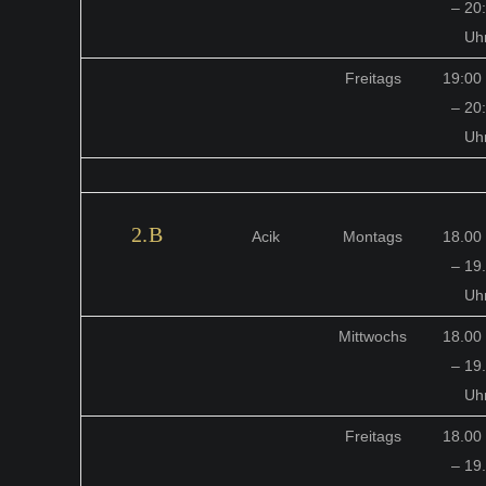
– 20
Uh
Freitags
19:00
– 20
Uh
2.B
Acik
Montags
18.00
– 19
Uh
Mittwochs
18.00
– 19
Uh
Freitags
18.00
– 19