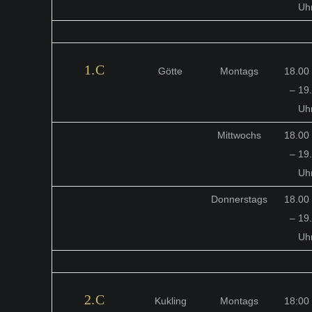
Uh
1.C
Götte
Montags
18.00
– 19
Uh
Mittwochs
18.00
– 19
Uh
Donnerstags
18.00
– 19
Uh
2.C
Kukling
Montags
18:00