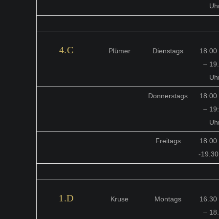
Uh
4.C
Plümer
Dienstags
18.00
– 19
Uh
Donnerstags
18:00
– 19
Uh
Freitags
18.00
-19.30
1.D
Kruse
Montags
16.30
– 18