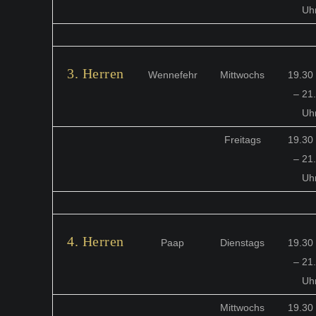
Uh
3. Herren
Wennefehr
Mittwochs
19.30
– 21
Uh
Freitags
19.30
– 21
Uh
4. Herren
Paap
Dienstags
19.30
– 21
Uh
Mittwochs
19.30