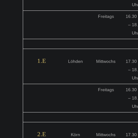
Uh
Freitags
16.30
– 18
Uh
1.E
Löhden
Mittwochs
17.30
– 18
Uh
Freitags
16.30
– 18
Uh
2.E
Körn
Mittwochs
17.30