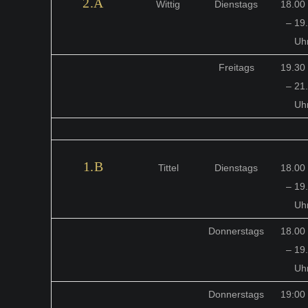
2.A
Wittig
Dienstags
18.00
– 19
Uh
Freitags
19.30
– 21
Uh
1.B
Tittel
Dienstags
18.00
– 19
Uh
Donnerstags
18.00
– 19
Uh
Donnerstags
19:00