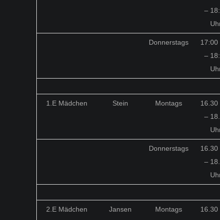
– 18
Uh
Donnerstags
17:00
– 18
Uh
1.E Mädchen
Stein
Montags
16.30
– 18
Uh
Donnerstags
16.30
– 18
Uh
2.E Mädchen
Jansen
Montags
16.30