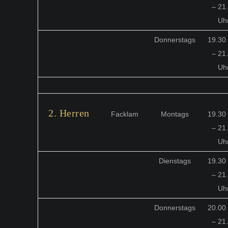
– 21
Uh
Donnerstags
19.30
– 21
Uh
2. Herren
Facklam
Montags
19.30
– 21
Uh
Dienstags
19.30
– 21
Uh
Donnerstags
20.00
– 21