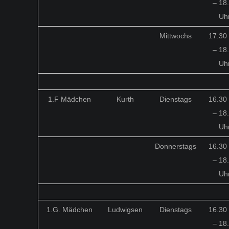
– 18
Uh
Mittwochs
17.30
– 18
Uh
1.F Mädchen
Kurth
Dienstags
16.30
– 18
Uh
Donnerstags
16.30
– 18
Uh
1.G. Mädchen
Ludwigsen
Dienstags
16.30
– 18