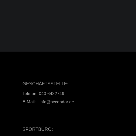
auch eine tolle Geschenkidee zu
Weihnachten? 🎁✨
WEITERLESEN
GESCHÄFTSSTELLE:
Telefon: 040 6432749
E-Mail: info@sccondor.de
SPORTBÜRO: