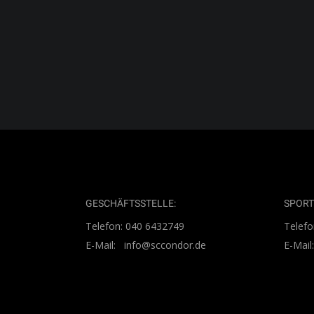
Terminen die Woche statt. Zusätzlich
Zirkelt
Rundu
WEITERLESEN
WEIT
GESCHÄFTSSTELLE:
SPORT
Telefon: 040 6432749
Telefo
E-Mail: info@sccondor.de
E-Mai