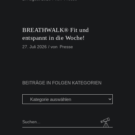
BREATHWALK® Fit und
entspannt in die Woche!
27. Juli 2026
von
Presse
BEITRÄGE IN FOLGEN KATEGORIEN
Beiträge
in
folgen
Kategorien
Search
for: