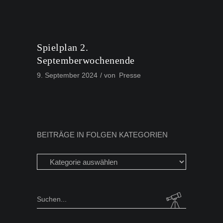
Spielplan 2.
Septemberwochenende
9. September 2024
von
Presse
BEITRÄGE IN FOLGEN KATEGORIEN
Beiträge
in
folgen
Kategorien
Search
for: