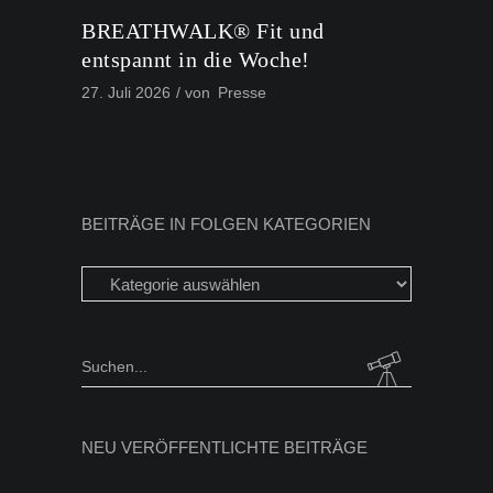
BREATHWALK® Fit und
entspannt in die Woche!
27. Juli 2026
von
Presse
BEITRÄGE IN FOLGEN KATEGORIEN
Beiträge
in
folgen
Kategorien
Search
for:
NEU VERÖFFENTLICHTE BEITRÄGE