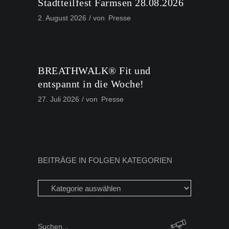
Stadtteilfest Farmsen 28.08.2026
2. August 2026
von
Presse
BREATHWALK® Fit und
entspannt in die Woche!
27. Juli 2026
von
Presse
BEITRÄGE IN FOLGEN KATEGORIEN
Beiträge
in
folgen
Kategorien
Search