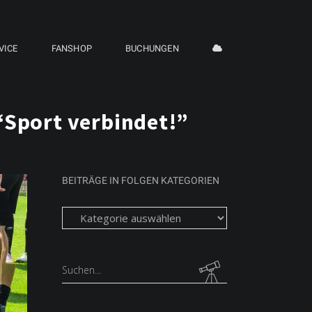
VICE
FANSHOP
BUCHUNGEN
 “Sport verbindet!”
BEITRÄGE IN FOLGEN KATEGORIEN
Beiträge
in
folgen
Kategorien
Search
for: