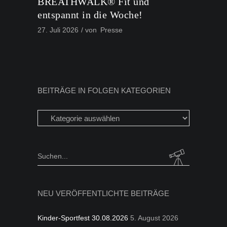
BREATHWALK® Fit und
entspannt in die Woche!
27. Juli 2026
von
Presse
BEITRÄGE IN FOLGEN KATEGORIEN
Beiträge
in
folgen
Kategorien
Search
for:
NEU VERÖFFENTLICHTE BEITRÄGE
Kinder-Sportfest 30.08.2026
5. August 2026