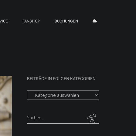
VICE
FANSHOP
BUCHUNGEN
BEITRÄGE IN FOLGEN KATEGORIEN
Beiträge
in
folgen
Kategorien
Search
for: