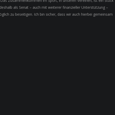
n. Das Zusammenkommen im Sport, in unseren Vereinen, ist ein Stück
eshalb als Senat – auch mit weiterer finanzieller Unterstützung –
glich zu beseitigen. Ich bin sicher, dass wir auch hierbei gemeinsam