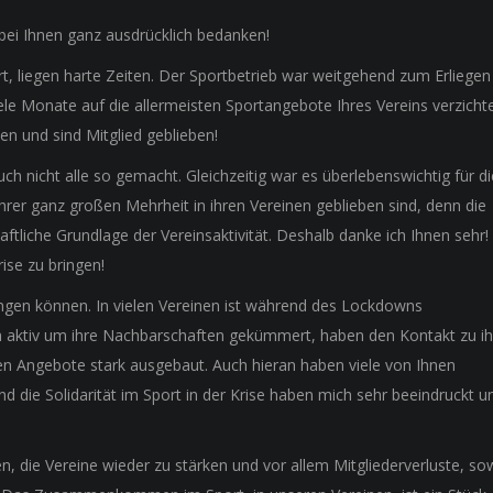
 bei Ihnen ganz ausdrücklich bedanken!
rt, liegen harte Zeiten. Der Sportbetrieb war weitgehend zum Erliegen
le Monate auf die allermeisten Sportangebote Ihres Vereins verzicht
n und sind Mitglied geblieben!
ch nicht alle so gemacht. Gleichzeitig war es überlebenswichtig für di
 ihrer ganz großen Mehrheit in ihren Vereinen geblieben sind, denn die
aftliche Grundlage der Vereinsaktivität. Deshalb danke ich Ihnen sehr!
ise zu bringen!
elingen können. In vielen Vereinen ist während des Lockdowns
h aktiv um ihre Nachbarschaften gekümmert, haben den Kontakt zu i
len Angebote stark ausgebaut. Auch hieran haben viele von Ihnen
die Solidarität im Sport in der Krise haben mich sehr beeindruckt u
n, die Vereine wieder zu stärken und vor allem Mitgliederverluste, so