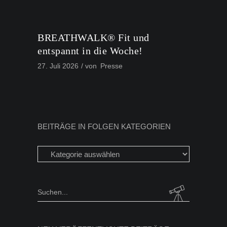
BREATHWALK® Fit und
entspannt in die Woche!
27. Juli 2026
von
Presse
BEITRÄGE IN FOLGEN KATEGORIEN
Beiträge
in
folgen
Kategorien
Search
for: