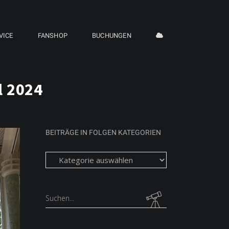
VICE
FANSHOP
BUCHUNGEN
l 2024
BEITRÄGE IN FOLGEN KATEGORIEN
Beiträge
in
folgen
Kategorien
Search
for: