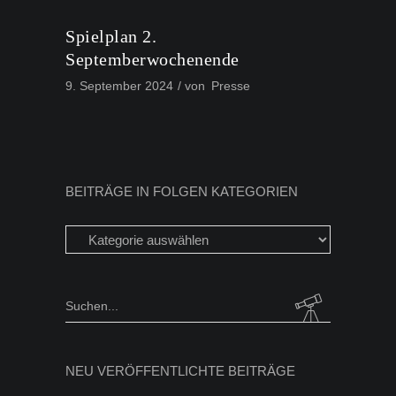
Spielplan 2.
Septemberwochenende
9. September 2024
von
Presse
BEITRÄGE IN FOLGEN KATEGORIEN
Beiträge
in
folgen
Kategorien
Search
for:
NEU VERÖFFENTLICHTE BEITRÄGE