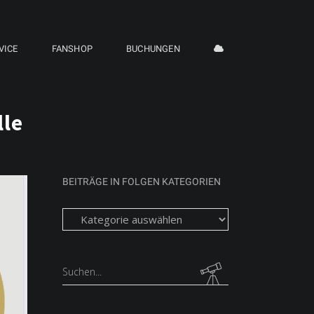
VICE
FANSHOP
BUCHUNGEN
lle
BEITRÄGE IN FOLGEN KATEGORIEN
Beiträge
in
folgen
Kategorien
Search
for: