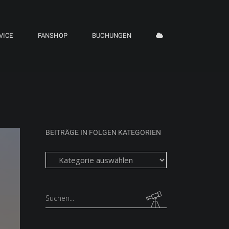
VICE
FANSHOP
BUCHUNGEN
BEITRÄGE IN FOLGEN KATEGORIEN
Beiträge
in
folgen
Kategorien
Search
for: