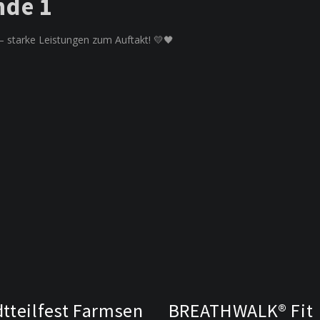
nde 1
 starke Leistungen zum Auftakt! 💛🖤
dtteilfest Farmsen
BREATHWALK® Fit