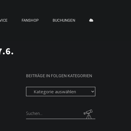
VICE
FANSHOP
BUCHUNGEN
7.6.
BEITRÄGE IN FOLGEN KATEGORIEN
Beiträge
in
folgen
Kategorien
Search
for: