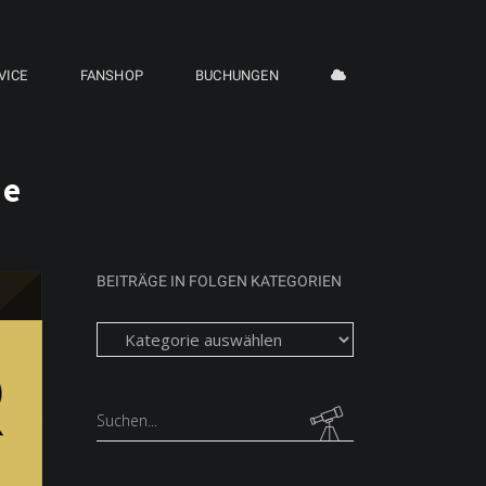
VICE
FANSHOP
BUCHUNGEN
de
BEITRÄGE IN FOLGEN KATEGORIEN
Beiträge
in
folgen
Kategorien
Search
for: