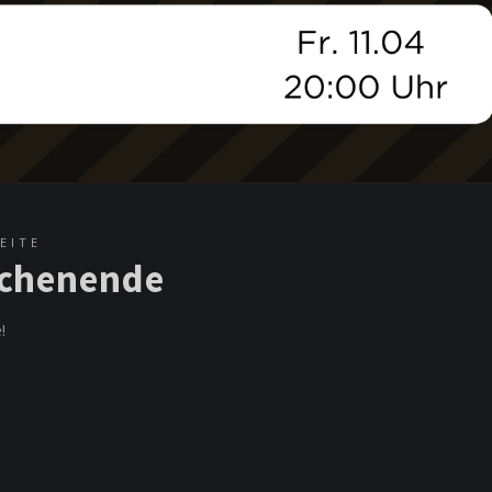
EITE
ochenende
!