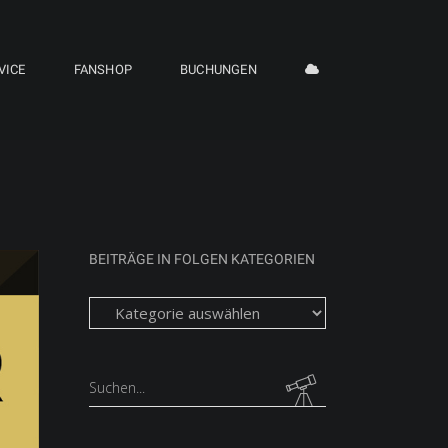
VICE
FANSHOP
BUCHUNGEN
BEITRÄGE IN FOLGEN KATEGORIEN
Beiträge
in
folgen
Kategorien
Search
for: