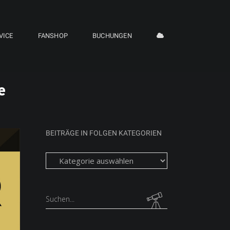
VICE
FANSHOP
BUCHUNGEN
e
BEITRÄGE IN FOLGEN KATEGORIEN
Beiträge
in
folgen
Kategorien
Search
for: