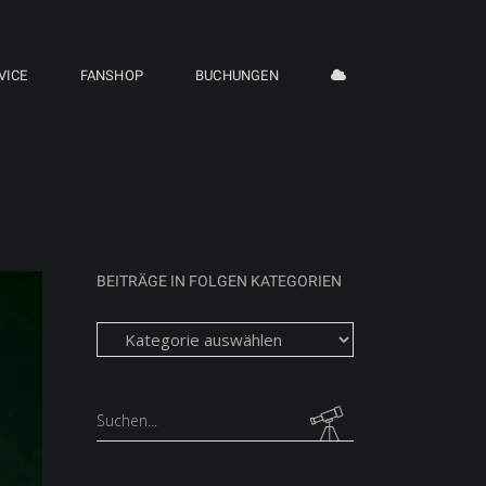
VICE
FANSHOP
BUCHUNGEN
BEITRÄGE IN FOLGEN KATEGORIEN
Beiträge
in
folgen
Kategorien
Search
for: