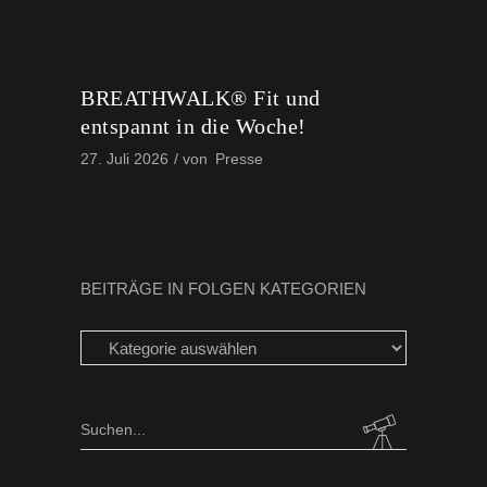
BREATHWALK® Fit und
entspannt in die Woche!
27. Juli 2026
von
Presse
BEITRÄGE IN FOLGEN KATEGORIEN
Beiträge
in
folgen
Kategorien
Search
for: