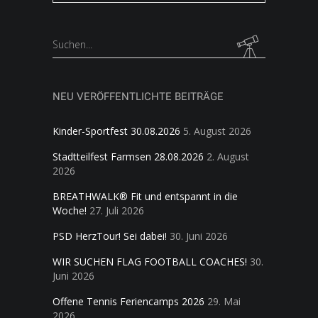
in
folgen
Kategorien
Search
for:
NEU VERÖFFENTLICHTE BEITRÄGE
Kinder-Sportfest 30.08.2026
5. August 2026
Stadtteilfest Farmsen 28.08.2026
2. August
2026
BREATHWALK® Fit und entspannt in die
Woche!
27. Juli 2026
PSD HerzTour! Sei dabei!
30. Juni 2026
WIR SUCHEN FLAG FOOTBALL COACHES!
30.
Juni 2026
Offene Tennis Feriencamps 2026
29. Mai
2026