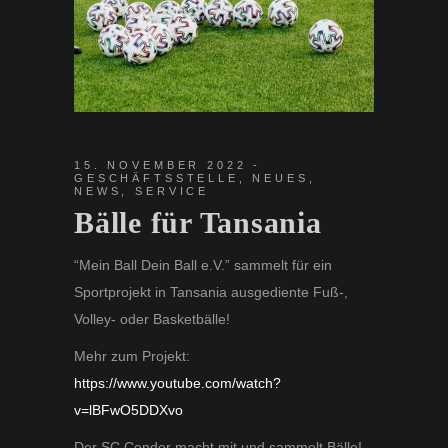
15. NOVEMBER 2022
GESCHÄFTSSTELLE
,
NEUES
,
NEWS
,
SERVICE
Bälle für Tansania
“Mein Ball Dein Ball e.V.” sammelt für ein
Sportprojekt in Tansania ausgediente Fuß-,
Volley- oder Basketbälle!
Mehr zum Projekt:
https://www.youtube.com/watch?
v=lBFwO5DDXvo
Der SC Condor macht mit und sammelt Bälle!