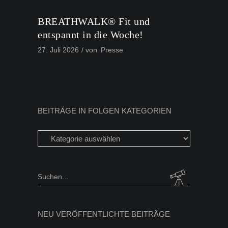
BREATHWALK® Fit und
entspannt in die Woche!
27. Juli 2026
von
Presse
BEITRÄGE IN FOLGEN KATEGORIEN
Beiträge
in
folgen
Kategorien
Search
for:
NEU VERÖFFENTLICHTE BEITRÄGE