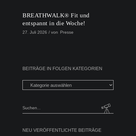
BREATHWALK® Fit und
entspannt in die Woche!
27. Juli 2026
von
Presse
BEITRÄGE IN FOLGEN KATEGORIEN
Beiträge
in
folgen
Kategorien
Search
for:
NEU VERÖFFENTLICHTE BEITRÄGE