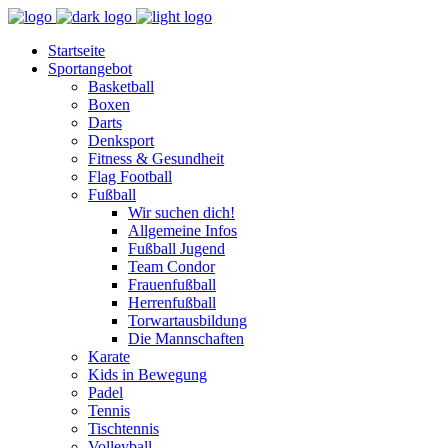
Startseite
Sportangebot
Basketball
Boxen
Darts
Denksport
Fitness & Gesundheit
Flag Football
Fußball
Wir suchen dich!
Allgemeine Infos
Fußball Jugend
Team Condor
Frauenfußball
Herrenfußball
Torwartausbildung
Die Mannschaften
Karate
Kids in Bewegung
Padel
Tennis
Tischtennis
Volleyball