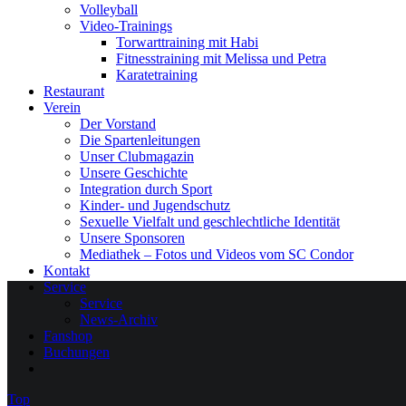
Volleyball
Video-Trainings
Torwarttraining mit Habi
Fitnesstraining mit Melissa und Petra
Karatetraining
Restaurant
Verein
Der Vorstand
Die Spartenleitungen
Unser Clubmagazin
Unsere Geschichte
Integration durch Sport
Kinder- und Jugendschutz
Sexuelle Vielfalt und geschlechtliche Identität
Unsere Sponsoren
Mediathek – Fotos und Videos vom SC Condor
Kontakt
Service
Service
News-Archiv
Fanshop
Buchungen
Top