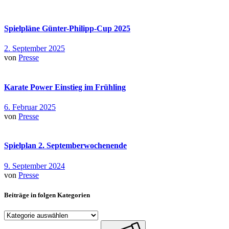
Spielpläne Günter-Philipp-Cup 2025
2. September 2025
von
Presse
Karate Power Einstieg im Frühling
6. Februar 2025
von
Presse
Spielplan 2. Septemberwochenende
9. September 2024
von
Presse
Beiträge in folgen Kategorien
Beiträge
in
Search