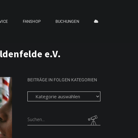
VICE
FANSHOP
BUCHUNGEN
ldenfelde e.V.
BEITRÄGE IN FOLGEN KATEGORIEN
Beiträge
in
folgen
Kategorien
Search
for: