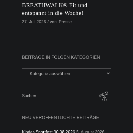
BREATHWALK® Fit und
entspannt in die Woche!
27. Juli 2026
von
Presse
BEITRÄGE IN FOLGEN KATEGORIEN
Beiträge
in
folgen
Kategorien
Search
for:
NEU VERÖFFENTLICHTE BEITRÄGE
Kinder-Sportfest 30.08.2026
5. August 2026