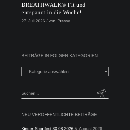
BREATHWALK® Fit und
entspannt in die Woche!
27. Juli 2026
von
Presse
BEITRÄGE IN FOLGEN KATEGORIEN
Beiträge
in
folgen
Kategorien
Search
for:
NEU VERÖFFENTLICHTE BEITRÄGE
Kinder-Sportfest 30.08.2026
5. August 2026