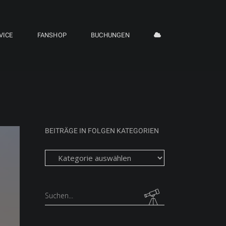
VICE
FANSHOP
BUCHUNGEN
BEITRÄGE IN FOLGEN KATEGORIEN
Beiträge
in
folgen
Kategorien
Search
for: