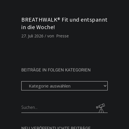
BREATHWALK® Fit und entspannt
in die Woche!
27. Juli 2026
von
Presse
BEITRÄGE IN FOLGEN KATEGORIEN
Beiträge
in
folgen
Kategorien
Search
for:
NEU VERÖFFENTLICHTE BEITRÄGE