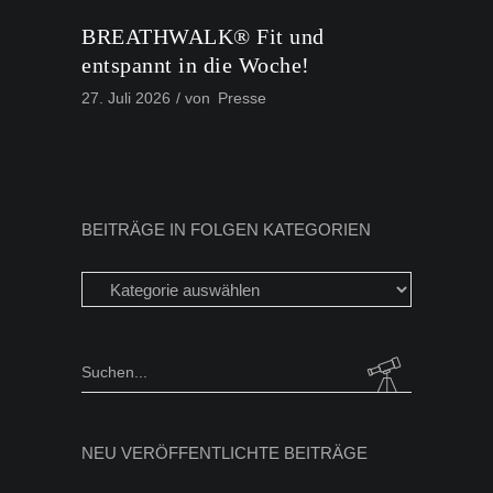
BREATHWALK® Fit und
entspannt in die Woche!
27. Juli 2026
von
Presse
BEITRÄGE IN FOLGEN KATEGORIEN
Beiträge
in
folgen
Kategorien
Search
for:
NEU VERÖFFENTLICHTE BEITRÄGE